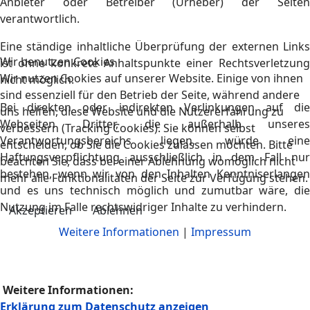
Anbieter oder Betreiber (Urheber) der Seiten
verantwortlich.
Eine ständige inhaltliche Überprüfung der externen Links
Wir benutzen Cookies
ist ohne konkrete Anhaltspunkte einer Rechtsverletzung
Wir nutzen Cookies auf unserer Website. Einige von ihnen
nicht möglich.
sind essenziell für den Betrieb der Seite, während andere
Bei direkten oder indirekten Verlinkungen auf die
uns helfen, diese Website und die Nutzererfahrung zu
Webseiten Dritter, die außerhalb unseres
verbessern (Tracking Cookies). Sie können selbst
Verantwortungsbereichs liegen, würde eine
entscheiden, ob Sie die Cookies zulassen möchten. Bitte
Haftungsverpflichtung ausschließlich in dem Fall nur
beachten Sie, dass bei einer Ablehnung womöglich nicht
bestehen, wenn wir von den Inhalten Kenntniserlangen
mehr alle Funktionalitäten der Seite zur Verfügung stehen.
und es uns technisch möglich und zumutbar wäre, die
Nutzung im Falle rechtswidriger Inhalte zu verhindern.
Akzeptieren
Ablehnen
Weitere Informationen
|
Impressum
Weitere Informationen:
Erklärung zum Datenschutz anzeigen