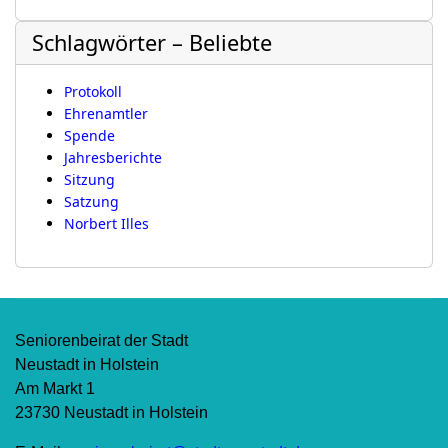
Schlagwörter – Beliebte
Protokoll
Ehrenamtler
Spende
Jahresberichte
Sitzung
Satzung
Norbert Illes
Seniorenbeirat der Stadt
Neustadt in Holstein
Am Markt 1
23730 Neustadt in Holstein