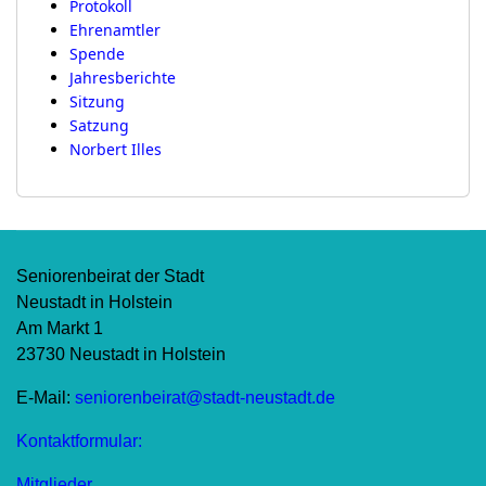
Protokoll
Ehrenamtler
Spende
Jahresberichte
Sitzung
Satzung
Norbert Illes
Seniorenbeirat der Stadt
Neustadt in Holstein
Am Markt 1
23730 Neustadt in Holstein
E-Mail:
seniorenbeirat@stadt-neustadt.de
Kontaktformular:
Mitglieder