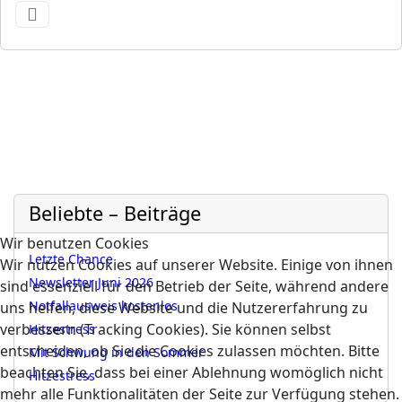
Beliebte – Beiträge
Wir benutzen Cookies
Letzte Chance
Wir nutzen Cookies auf unserer Website. Einige von ihnen
Newsletter Juni 2026
sind essenziell für den Betrieb der Seite, während andere
Notfallausweis kostenlos
uns helfen, diese Website und die Nutzererfahrung zu
verbessern (Tracking Cookies). Sie können selbst
Hitzestress
entscheiden, ob Sie die Cookies zulassen möchten. Bitte
Mit Schwung in den Sommer
beachten Sie, dass bei einer Ablehnung womöglich nicht
Hitzestress
mehr alle Funktionalitäten der Seite zur Verfügung stehen.