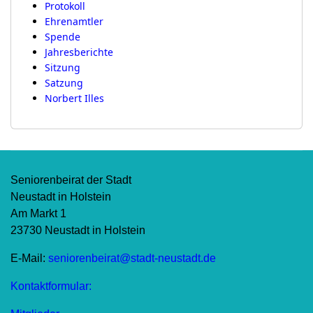
Protokoll
Ehrenamtler
Spende
Jahresberichte
Sitzung
Satzung
Norbert Illes
Seniorenbeirat der Stadt
Neustadt in Holstein
Am Markt 1
23730 Neustadt in Holstein
E-Mail:
seniorenbeirat@stadt-neustadt.de
Kontaktformular: